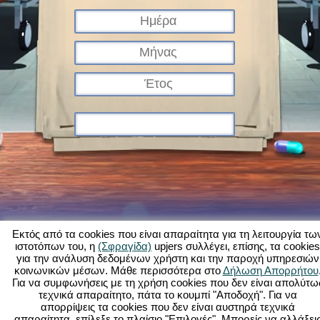
Εκτός από τα cookies που είναι απαραίτητα για τη λειτουργία τω
ιστοτόπων του, η
(Σφραγίδα)
upjers συλλέγει, επίσης, τα cookies
για την ανάλυση δεδομένων χρήστη και την παροχή υπηρεσιών
Τι είναι το Kapi Hospital;
Ιστορία
Χαρακτηριστικά
Εικόνες
Κανόνες
κοινωνικών μέσων. Μάθε περισσότερα στο
Δήλωση Απορρήτου
Για να συμφωνήσεις με τη χρήση cookies που δεν είναι απολύτω
Φόρουμ
Όροι χρήσης
Προστασία δεδομένων
Νομικά στοιχεία
τεχνικά απαραίτητο, πάτα το κουμπί "Αποδοχή". Για να
Υποστήριξη Πελατών
Παιχνίδια φυλλομετρητή - Upjers.com
απορρίψεις τα cookies που δεν είναι αυστηρά τεχνικά
Διαχείριση Cookies
απαραίτητα, επίλεξε το πλαίσιο "Επιλογές". Μπορείς να αλλάξει