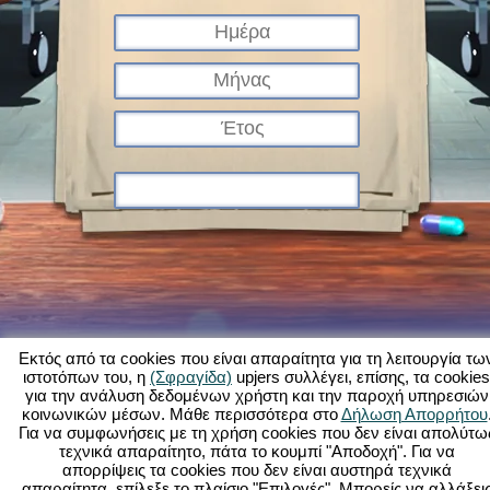
Εκτός από τα cookies που είναι απαραίτητα για τη λειτουργία τω
ιστοτόπων του, η
(Σφραγίδα)
upjers συλλέγει, επίσης, τα cookies
για την ανάλυση δεδομένων χρήστη και την παροχή υπηρεσιών
Τι είναι το Kapi Hospital;
Ιστορία
Χαρακτηριστικά
Εικόνες
Κανόνες
κοινωνικών μέσων. Μάθε περισσότερα στο
Δήλωση Απορρήτου
Για να συμφωνήσεις με τη χρήση cookies που δεν είναι απολύτω
Φόρουμ
Όροι χρήσης
Προστασία δεδομένων
Νομικά στοιχεία
τεχνικά απαραίτητο, πάτα το κουμπί "Αποδοχή". Για να
Υποστήριξη Πελατών
Παιχνίδια φυλλομετρητή - Upjers.com
απορρίψεις τα cookies που δεν είναι αυστηρά τεχνικά
Διαχείριση Cookies
απαραίτητα, επίλεξε το πλαίσιο "Επιλογές". Μπορείς να αλλάξει