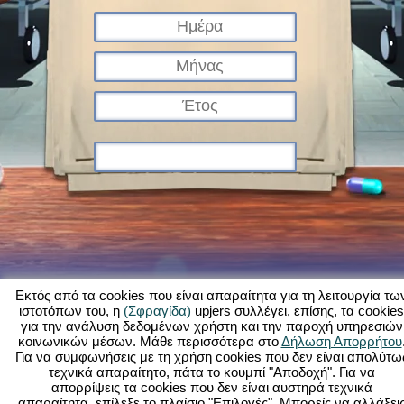
Εκτός από τα cookies που είναι απαραίτητα για τη λειτουργία τω
ιστοτόπων του, η
(Σφραγίδα)
upjers συλλέγει, επίσης, τα cookies
για την ανάλυση δεδομένων χρήστη και την παροχή υπηρεσιών
Τι είναι το Kapi Hospital;
Ιστορία
Χαρακτηριστικά
Εικόνες
Κανόνες
κοινωνικών μέσων. Μάθε περισσότερα στο
Δήλωση Απορρήτου
Για να συμφωνήσεις με τη χρήση cookies που δεν είναι απολύτω
Φόρουμ
Όροι χρήσης
Προστασία δεδομένων
Νομικά στοιχεία
τεχνικά απαραίτητο, πάτα το κουμπί "Αποδοχή". Για να
Υποστήριξη Πελατών
Παιχνίδια φυλλομετρητή - Upjers.com
απορρίψεις τα cookies που δεν είναι αυστηρά τεχνικά
Διαχείριση Cookies
απαραίτητα, επίλεξε το πλαίσιο "Επιλογές". Μπορείς να αλλάξει