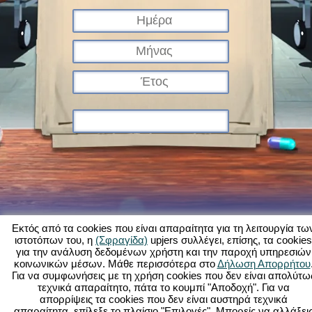
Εκτός από τα cookies που είναι απαραίτητα για τη λειτουργία τω
ιστοτόπων του, η
(Σφραγίδα)
upjers συλλέγει, επίσης, τα cookies
για την ανάλυση δεδομένων χρήστη και την παροχή υπηρεσιών
Τι είναι το Kapi Hospital;
Ιστορία
Χαρακτηριστικά
Εικόνες
Κανόνες
κοινωνικών μέσων. Μάθε περισσότερα στο
Δήλωση Απορρήτου
Για να συμφωνήσεις με τη χρήση cookies που δεν είναι απολύτω
Φόρουμ
Όροι χρήσης
Προστασία δεδομένων
Νομικά στοιχεία
τεχνικά απαραίτητο, πάτα το κουμπί "Αποδοχή". Για να
Υποστήριξη Πελατών
Παιχνίδια φυλλομετρητή - Upjers.com
απορρίψεις τα cookies που δεν είναι αυστηρά τεχνικά
Διαχείριση Cookies
απαραίτητα, επίλεξε το πλαίσιο "Επιλογές". Μπορείς να αλλάξει