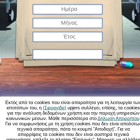
Εκτός από τα cookies που είναι απαραίτητα για τη λειτουργία τω
ιστοτόπων του, η
(Σφραγίδα)
upjers συλλέγει, επίσης, τα cookies
για την ανάλυση δεδομένων χρήστη και την παροχή υπηρεσιών
Τι είναι το Kapi Hospital;
Ιστορία
Χαρακτηριστικά
Εικόνες
Κανόνες
κοινωνικών μέσων. Μάθε περισσότερα στο
Δήλωση Απορρήτου
Για να συμφωνήσεις με τη χρήση cookies που δεν είναι απολύτω
Φόρουμ
Όροι χρήσης
Προστασία δεδομένων
Νομικά στοιχεία
τεχνικά απαραίτητο, πάτα το κουμπί "Αποδοχή". Για να
Υποστήριξη Πελατών
Παιχνίδια φυλλομετρητή - Upjers.com
απορρίψεις τα cookies που δεν είναι αυστηρά τεχνικά
Διαχείριση Cookies
απαραίτητα, επίλεξε το πλαίσιο "Επιλογές". Μπορείς να αλλάξει