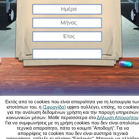
Εκτός από τα cookies που είναι απαραίτητα για τη λειτουργία τω
ιστοτόπων του, η
(Σφραγίδα)
upjers συλλέγει, επίσης, τα cookies
για την ανάλυση δεδομένων χρήστη και την παροχή υπηρεσιών
Τι είναι το Kapi Hospital;
Ιστορία
Χαρακτηριστικά
Εικόνες
Κανόνες
κοινωνικών μέσων. Μάθε περισσότερα στο
Δήλωση Απορρήτου
Για να συμφωνήσεις με τη χρήση cookies που δεν είναι απολύτω
Φόρουμ
Όροι χρήσης
Προστασία δεδομένων
Νομικά στοιχεία
τεχνικά απαραίτητο, πάτα το κουμπί "Αποδοχή". Για να
Υποστήριξη Πελατών
Παιχνίδια φυλλομετρητή - Upjers.com
απορρίψεις τα cookies που δεν είναι αυστηρά τεχνικά
Διαχείριση Cookies
απαραίτητα, επίλεξε το πλαίσιο "Επιλογές". Μπορείς να αλλάξει