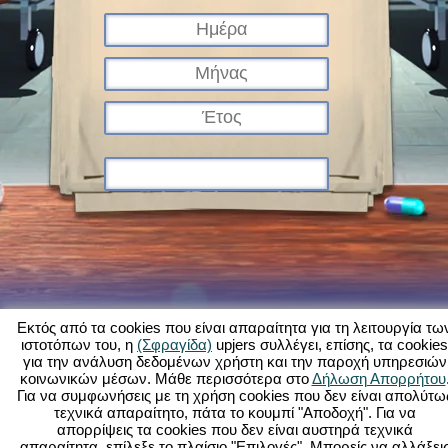
Εκτός από τα cookies που είναι απαραίτητα για τη λειτουργία τω
ιστοτόπων του, η
(Σφραγίδα)
upjers συλλέγει, επίσης, τα cookies
για την ανάλυση δεδομένων χρήστη και την παροχή υπηρεσιών
Τι είναι το Kapi Hospital;
Ιστορία
Χαρακτηριστικά
Εικόνες
Κανόνες
κοινωνικών μέσων. Μάθε περισσότερα στο
Δήλωση Απορρήτου
Για να συμφωνήσεις με τη χρήση cookies που δεν είναι απολύτω
Φόρουμ
Όροι χρήσης
Προστασία δεδομένων
Νομικά στοιχεία
τεχνικά απαραίτητο, πάτα το κουμπί "Αποδοχή". Για να
Υποστήριξη Πελατών
Παιχνίδια φυλλομετρητή - Upjers.com
απορρίψεις τα cookies που δεν είναι αυστηρά τεχνικά
Διαχείριση Cookies
απαραίτητα, επίλεξε το πλαίσιο "Επιλογές". Μπορείς να αλλάξει