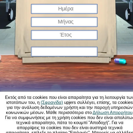
Εκτός από τα cookies που είναι απαραίτητα για τη λειτουργία τω
ιστοτόπων του, η
(Σφραγίδα)
upjers συλλέγει, επίσης, τα cookies
για την ανάλυση δεδομένων χρήστη και την παροχή υπηρεσιών
Τι είναι το Kapi Hospital;
Ιστορία
Χαρακτηριστικά
Εικόνες
Κανόνες
κοινωνικών μέσων. Μάθε περισσότερα στο
Δήλωση Απορρήτου
Για να συμφωνήσεις με τη χρήση cookies που δεν είναι απολύτω
Φόρουμ
Όροι χρήσης
Προστασία δεδομένων
Νομικά στοιχεία
τεχνικά απαραίτητο, πάτα το κουμπί "Αποδοχή". Για να
Υποστήριξη Πελατών
Παιχνίδια φυλλομετρητή - Upjers.com
απορρίψεις τα cookies που δεν είναι αυστηρά τεχνικά
Διαχείριση Cookies
απαραίτητα, επίλεξε το πλαίσιο "Επιλογές". Μπορείς να αλλάξει