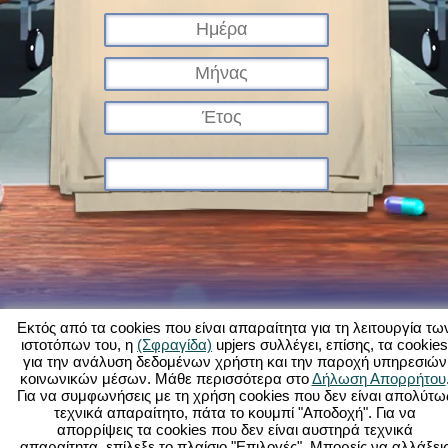
Εκτός από τα cookies που είναι απαραίτητα για τη λειτουργία τω
ιστοτόπων του, η
(Σφραγίδα)
upjers συλλέγει, επίσης, τα cookies
για την ανάλυση δεδομένων χρήστη και την παροχή υπηρεσιών
Τι είναι το Kapi Hospital;
Ιστορία
Χαρακτηριστικά
Εικόνες
Κανόνες
κοινωνικών μέσων. Μάθε περισσότερα στο
Δήλωση Απορρήτου
Για να συμφωνήσεις με τη χρήση cookies που δεν είναι απολύτω
Φόρουμ
Όροι χρήσης
Προστασία δεδομένων
Νομικά στοιχεία
τεχνικά απαραίτητο, πάτα το κουμπί "Αποδοχή". Για να
Υποστήριξη Πελατών
Παιχνίδια φυλλομετρητή - Upjers.com
απορρίψεις τα cookies που δεν είναι αυστηρά τεχνικά
Διαχείριση Cookies
απαραίτητα, επίλεξε το πλαίσιο "Επιλογές". Μπορείς να αλλάξει