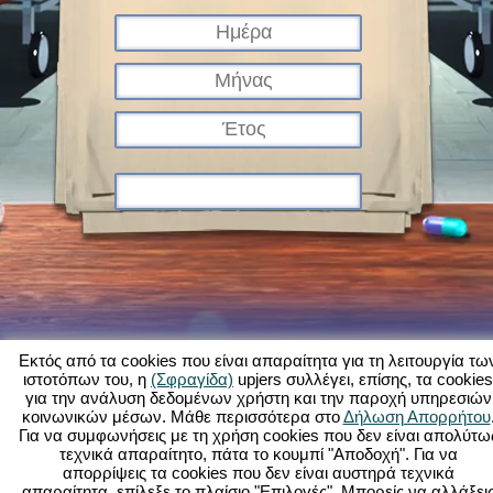
Εκτός από τα cookies που είναι απαραίτητα για τη λειτουργία τω
ιστοτόπων του, η
(Σφραγίδα)
upjers συλλέγει, επίσης, τα cookies
για την ανάλυση δεδομένων χρήστη και την παροχή υπηρεσιών
Τι είναι το Kapi Hospital;
Ιστορία
Χαρακτηριστικά
Εικόνες
Κανόνες
κοινωνικών μέσων. Μάθε περισσότερα στο
Δήλωση Απορρήτου
Για να συμφωνήσεις με τη χρήση cookies που δεν είναι απολύτω
Φόρουμ
Όροι χρήσης
Προστασία δεδομένων
Νομικά στοιχεία
τεχνικά απαραίτητο, πάτα το κουμπί "Αποδοχή". Για να
Υποστήριξη Πελατών
Παιχνίδια φυλλομετρητή - Upjers.com
απορρίψεις τα cookies που δεν είναι αυστηρά τεχνικά
Διαχείριση Cookies
απαραίτητα, επίλεξε το πλαίσιο "Επιλογές". Μπορείς να αλλάξει